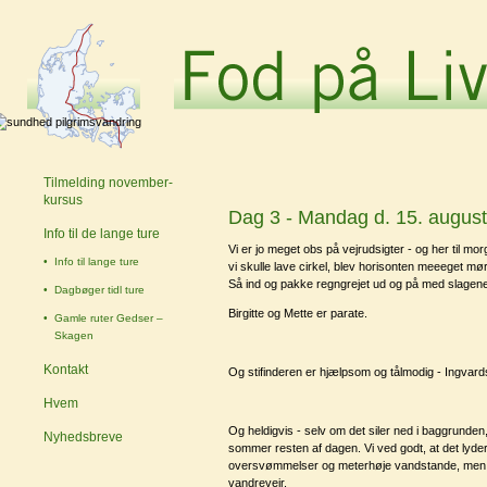
Tilmelding november-
kursus
Dag 3 - Mandag d. 15. august 
Info til de lange ture
Vi er jo meget obs på vejrudsigter - og her til morg
Info til lange ture
vi skulle lave cirkel, blev horisonten meeeget mørk
Så ind og pakke regngrejet ud og på med slagen
Dagbøger tidl ture
Birgitte og Mette er parate.
Gamle ruter Gedser –
Skagen
Kontakt
Og stifinderen er hjælpsom og tålmodig - Ingvar
Hvem
Og heldigvis - selv om det siler ned i baggrunden, 
Nyhedsbreve
sommer resten af dagen. Vi ved godt, at det lyder h
oversvømmelser og meterhøje vandstande, men vi a
vandrevejr.