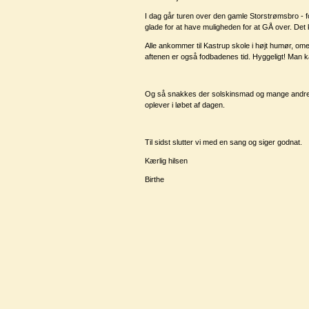
I dag går turen over den gamle Storstrømsbro - fo
glade for at have muligheden for at GÅ over. Det 
Alle ankommer til Kastrup skole i højt humør, om
aftenen er også fodbadenes tid. Hyggeligt! Man k
Og så snakkes der solskinsmad og mange andre t
oplever i løbet af dagen.
Til sidst slutter vi med en sang og siger godnat.
Kærlig hilsen
Birthe