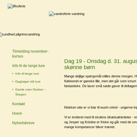
Tilmelding november-
kursus
Dag 19 - Onsdag d. 31. augus
Info til de lange ture
skønne børn
Info til lange ture
Mange dejlige spørgsmål stilles denne morgen. He
Køkkenet er ganske lille, men det går som smurt 
Dagbøger tidl ture
fantastiske. De laver små søde gaver til deltager
Gamle ruter Gedser –
Skagen
Kontakt
Klokken otte er vi klar til wush-cirkel - ungerne 
Hvem
Vi er inviteret med til skolens idrætsaktiviteter -
og Jesper og Kristine er friske og går med de små
Nyhedsbreve
mange kompetancer bliver trænet.