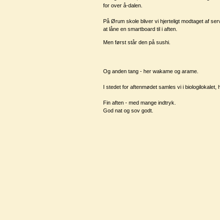
for over å-dalen.
På Ørum skole bliver vi hjerteligt modtaget af se
at låne en smartboard til i aften.
Men først står den på sushi.
Og anden tang - her wakame og arame.
I stedet for aftenmødet samles vi i biologilokalet,
Fin aften - med mange indtryk.
God nat og sov godt.