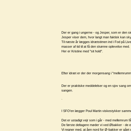
Der er gang i ungerne - og Jesper, som er den sid
Jesper viser dem, hvor langt man faktisk kan sky
Til næste år lægges idrætstimen ind i Fod på Liv
masser af tid til at få den skønne oplevelse med.
Her er Kristine med "sit hold".
Efter idræt er der der morgensang i "mellemrumm
Der er praktiske meddelelser og en sjov sang om 
sangen.
.
I SFO'en lægger Poul Martin viskestykker samme
Det er ustadigt vejr som i går - med mellemrum f
De første deltagere møder vi ved Øbakker - de er 
Vi regner med, at åen nord for Ø-bakker er gået ov