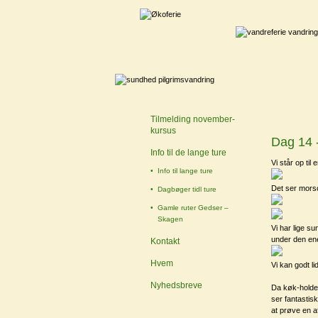
Tilmelding november-
kursus
Dag 14 -
Info til de lange ture
Vi står op til
Info til lange ture
Det ser mors
Dagbøger tidl ture
Gamle ruter Gedser –
Skagen
Vi har lige s
under den ene
Kontakt
Hvem
Vi kan godt l
Nyhedsbreve
Da køk-holdet
ser fantastis
at prøve en a