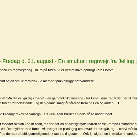
 Fredag d. 31. august - En smuttur i regnvejr fra Jelling t
 endnu en regnvejrsdag - nr. to på turen! Vi er ved at have opbrugt vores kvote!
omt og en smule teatralsk ud med de "pukkelryggede" vandrere.
unget "Må din vej gå dig i møde" - en gammel pilgrimssang - for Lene, som fratræder her til mo
 fod er for belastende! Og den gamle sang får tårerne frem hos en og anden.... !
ide Bredagerskolens vartegn - støvlen, som træder en cola-dåse under fode!
 forlader skolen ved ni-tiden, møder der os et særligt syn: i hallen er tre kæmpe luftmadrass
k ud. Det myldrer med børn - vi spørger en pædagog om, hvad der foregår, og ... om vi måske 
f de der store boblegummilignende fristende tingester....! Ork jo, siger hun imødekommende 