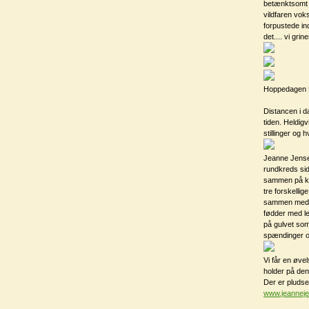
betænktsomt d
vildfaren voks
forpustede in
det.... vi gri
Hoppedagen fi
Distancen i d
tiden. Heldig
stillinger og 
Jeanne Jensen
rundkreds si
sammen på kro
tre forskelli
sammen med t
fødder med le
på gulvet som
spændinger o
Vi får en øve
holder på den
Der er pludse
www.jeannej