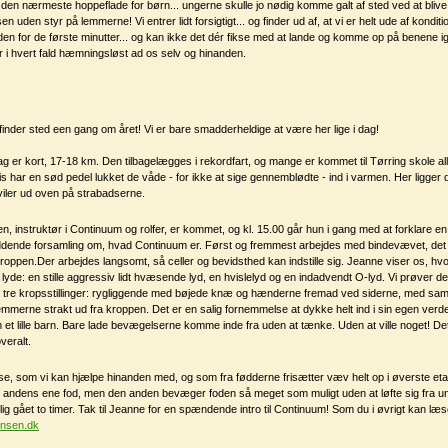
en nærmeste hoppeflade for børn... ungerne skulle jo nødig komme galt af sted ved at blive
en uden styr på lemmerne! Vi entrer lidt forsigtigt... og finder ud af, at vi er helt ude af konditio
den for de første minutter... og kan ikke det dér fikse med at lande og komme op på benene i
ner i hvert fald hæmningsløst ad os selv og hinanden.
nder sted een gang om året! Vi er bare smadderheldige at være her lige i dag!
ag er kort, 17-18 km. Den tilbagelægges i rekordfart, og mange er kommet til Tørring skole a
vis har en sød pedel lukket de våde - for ikke at sige gennemblødte - ind i varmen. Her ligger
hviler ud oven på strabadserne.
, instruktør i Continuum og rolfer, er kommet, og kl. 15.00 går hun i gang med at forklare en
ddende forsamling om, hvad Continuum er. Først og fremmest arbejdes med bindevævet, det
ppen.Der arbejdes langsomt, så celler og bevidsthed kan indstille sig. Jeanne viser os, hvo
ge lyde: en stille aggressiv lidt hvæsende lyd, en hvislelyd og en indadvendt O-lyd. Vi prøver
re kropsstillinger: rygliggende med bøjede knæ og hænderne fremad ved siderne, med sa
mmerne strakt ud fra kroppen. Det er en salig fornemmelse at dykke helt ind i sin egen verden
 et lille barn. Bare lade bevægelserne komme inde fra uden at tænke. Uden at ville noget! Det
veralt.
lse, som vi kan hjælpe hinanden med, og som fra fødderne frisætter væv helt op i øverste et
 andens ene fod, men den anden bevæger foden så meget som muligt uden at løfte sig fra un
lig gået to timer. Tak til Jeanne for en spændende intro til Continuum! Som du i øvrigt kan l
ensen.dk