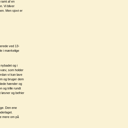
 ramt af en
n. Vi bliver
gen. Men sjovt er
llerede ved 13-
 de i mærkelige
 nybadet og i
 væv, som holder
rdan vi kan lave
 dem og bruger dem
mlede hænder og
 og trille rundt
 løsner og befrier
age. Den ene
derlaget.
æse mere om på