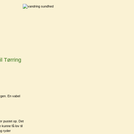
il Tørring
rgen. En vabel
er pustet op. Det
kunne få lov til
og ryder