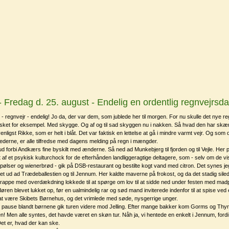
 Fredag d. 25. august - Endelig en ordentlig regnvejrsda
 - regnvejr - endelig! Jo da, der var dem, som jublede her til morgen. For nu skulle det nye 
sket for eksempel. Med skygge. Og af og til sad skyggen nu i nakken. Så hvad den har skærme
nligst Rikke, som er helt i blåt. Det var faktisk en lettelse at gå i mindre varmt vejr. Og som d
llederne, er alle tilfredse med dagens melding på regn i mængder.
 ud forbi Andkærs fine byskilt med ænderne. Så ned ad Munkebjerg til fjorden og til Vejle. He
t af et psykisk kulturchock for de efterhånden landliggeragtige deltagere, som - selv om de vist
lser og wienerbrød - gik på DSB-restaurant og bestilte kogt vand med citron. Det synes jeg
det ud ad Trædeballestien og til Jennum. Her kaldte maverne på frokost, og da det stadig sile
trappe med overdækdning lokkede til at spørge om lov til at sidde ned under festen med mad
døren blevet lukket op, før en ualmindelig rar og sød mand inviterede indenfor til at spise ved
 at være Skibets Børnehus, og det vrimlede med søde, nysgerrige unger.
 pause blandt børnene gik turen videre mod Jelling. Efter mange bakker kom Gorms og Thyr
en! Men alle syntes, det havde været en skøn tur. Nåh ja, vi hentede en enkelt i Jennum, ford
et er, hvad der kan ske.