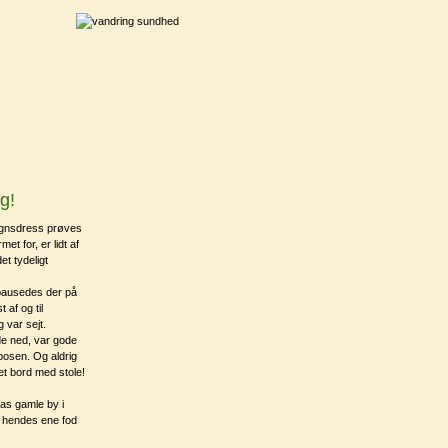
g!
regnsdress prøves
t for, er lidt af
et tydeligt
r pausedes der på
 af og til
 var sejt.
de ned, var gode
posen. Og aldrig
 et bord med stole!
as gamle by i
i hendes ene fod