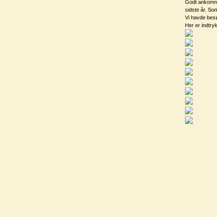
Godt ankomne 
sidste år. So
Vi havde besø
Her er indtry