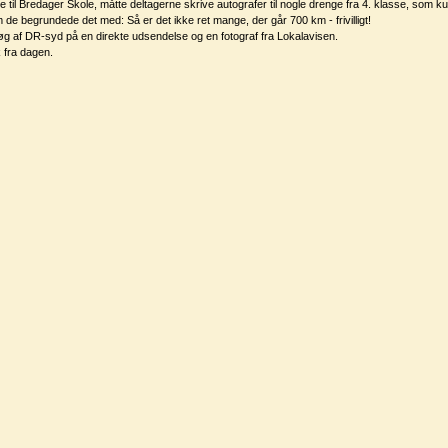
til Bredager Skole, måtte deltagerne skrive autografer til nogle drenge fra 4. klasse, som k
m de begrundede det med: Så er det ikke ret mange, der går 700 km - frivilligt!
g af DR-syd på en direkte udsendelse og en fotograf fra Lokalavisen.
k fra dagen.