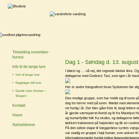
Tilmelding november-
kursus
Dag 1 - Søndag d. 13. august
Info til de lange ture
I blæst og .... nå nej, det regnede faktisk ikke. 
Info til lange ture
deltagerne med Gedsers Taxi, som igen i år havde st
Dagbøger tidl ture
Her er andre fotograferet foran Sydstenen før af
Gamle ruter Gedser –
Skagen
Den modige gruppe, som har meldt sig til turen på
dog tre herrer med på turen. Mødet med elementer
Kontakt
ret hurtig i år. Der blev gået frisk til, langt lett
år gjorde værtsparret Astrid og Ib fra Marielyst H
Hvem
og humørfyldte folk fra skolen, og deltagerne føl
lækkert traktement på højskolen og fik en rundv
Nyhedsbreve
På den sidste etape til Væggerløse syntes vejrgude
var stadig en gruppe i højt humør, som ankom til
informationsmødet hurtigt indtog liggeunderlagen