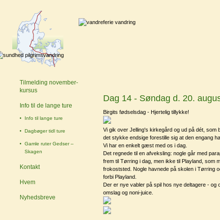
Tilmelding november-
kursus
Dag 14 - Søndag d. 20. august
Info til de lange ture
Birgits fødselsdag - Hjertelig tillykke!
Info til lange ture
Vi gik over Jelling's kirkegård og ud på dét, so
Dagbøger tidl ture
det stykke endsige forestille sig at den engang h
Gamle ruter Gedser –
Vi har en enkelt gæst med os i dag.
Skagen
Det regnede til en afveksling: nogle går med parap
frem til Tørring i dag, men ikke til Playland, som 
Kontakt
frokoststed. Nogle havnede på skolen i Tørring og 
forbi Playland.
Hvem
Der er nye vabler på spil hos nye deltagere - 
omslag og noni-juice.
Nyhedsbreve