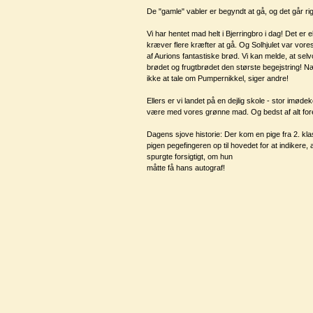
De "gamle" vabler er begyndt at gå, og det går rig
Vi har hentet mad helt i Bjerringbro i dag! Det er e
kræver flere kræfter at gå. Og Solhjulet var vor
af Aurions fantastiske brød. Vi kan melde, at se
brødet og frugtbrødet den største begejstring! N
ikke at tale om Pumpernikkel, siger andre!
Ellers er vi landet på en dejlig skole - stor imød
være med vores grønne mad. Og bedst af alt fore
Dagens sjove historie: Der kom en pige fra 2. kla
pigen pegefingeren op til hovedet for at indikere, 
spurgte forsigtigt, om hun
måtte få hans autograf!